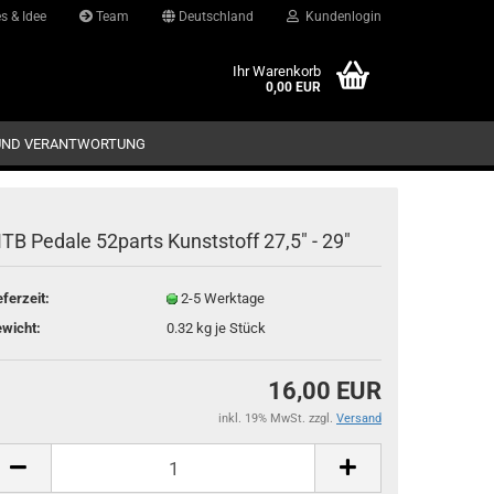
s & Idee
Team
Deutschland
Kundenlogin
d
Ihr Warenkorb
0,00 EUR
UND VERANTWORTUNG
TB Pedale 52parts Kunststoff 27,5" - 29"
eferzeit:
2-5 Werktage
Konto erstellen
wicht:
0.32
kg je Stück
Passwort vergessen?
16,00 EUR
inkl. 19% MwSt. zzgl.
Versand