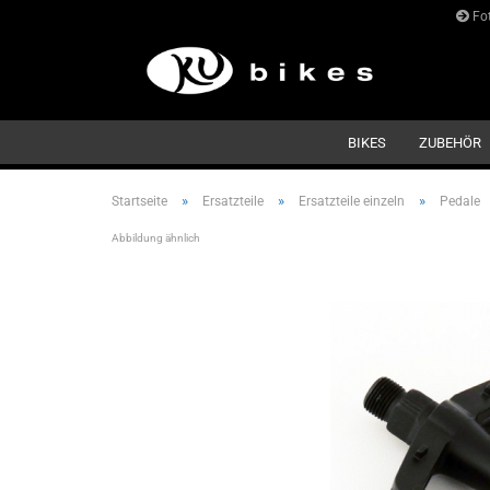
Fot
BIKES
ZUBEHÖR
»
»
»
Startseite
Ersatzteile
Ersatzteile einzeln
Pedale
Abbildung ähnlich