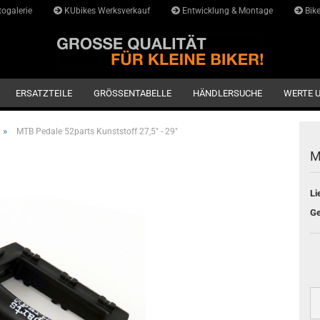
ogalerie
KUbikes Werksverkauf
Entwicklung & Montage
Bike
Lieferlan
ERSATZTEILE
GRÖSSENTABELLE
HÄNDLERSUCHE
WERTE 
»
MTB Pedale 52parts Kunststoff 27,5" - 29"
M
Li
Ge