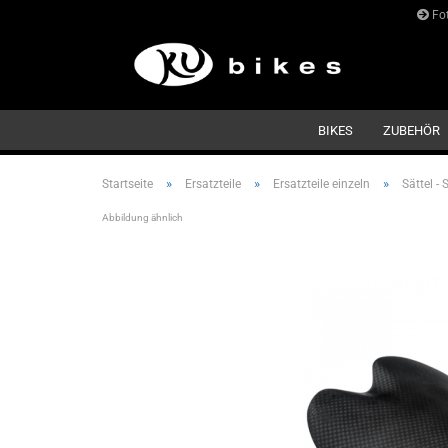
Fot
BIKES
ZUBEHÖR
»
»
»
Startseite
Ersatzteile
Ersatzteile einzeln
Sättel - 
Abbildung ähnlich