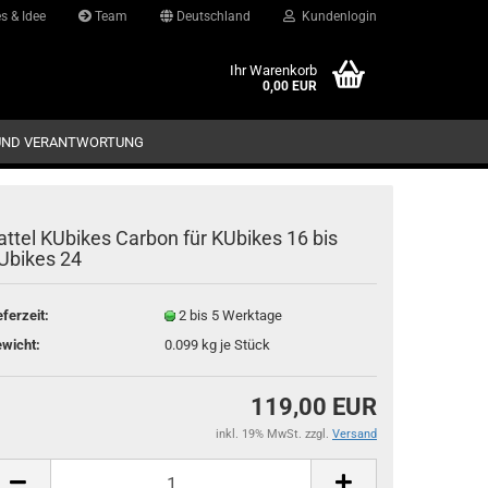
s & Idee
Team
Deutschland
Kundenlogin
d
Ihr Warenkorb
0,00 EUR
UND VERANTWORTUNG
attel KUbikes Carbon für KUbikes 16 bis
Ubikes 24
eferzeit:
2 bis 5 Werktage
Konto erstellen
wicht:
0.099
kg je Stück
Passwort vergessen?
119,00 EUR
inkl. 19% MwSt. zzgl.
Versand