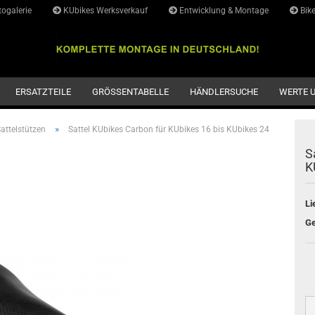
ogalerie
KUbikes Werksverkauf
Entwicklung & Montage
Bike
Lieferlan
ERSATZTEILE
GRÖSSENTABELLE
HÄNDLERSUCHE
WERTE 
»
Sattelstützen
Sattel KUbikes Carbon für KUbikes 16 bis KUbikes 24
S
K
Li
Ge