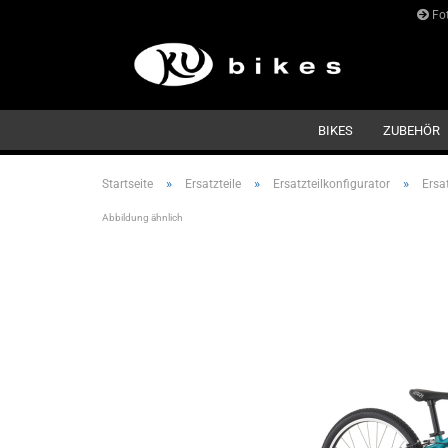
Fot
BIKES
ZUBEHÖR
»
»
»
Startseite
Ersatzteile
Ersatzteilkonfigurator
Ersa
Abbildung ähnlich