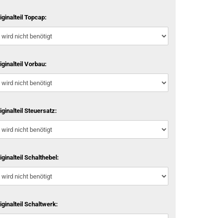
iginalteil Topcap:
iginalteil Vorbau:
iginalteil Steuersatz:
iginalteil Schalthebel:
iginalteil Schaltwerk: