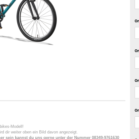
Or
Or
Or
Or
bikes-Modell!
rd dir weiter oben ein Bild davon angezeigt.
cher sein kannst du uns gerne unter der Nummer 08349-9761630