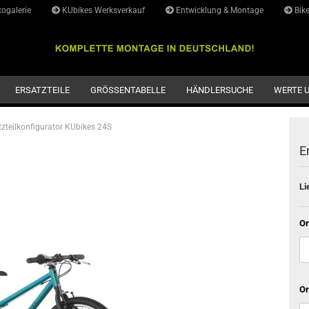
ogalerie
KUbikes Werksverkauf
Entwicklung & Montage
Bike
Lieferlan
ERSATZTEILE
GRÖSSENTABELLE
HÄNDLERSUCHE
WERTE 
tzteilkonfigurator KUbikes 24S
E
Li
Or
Or