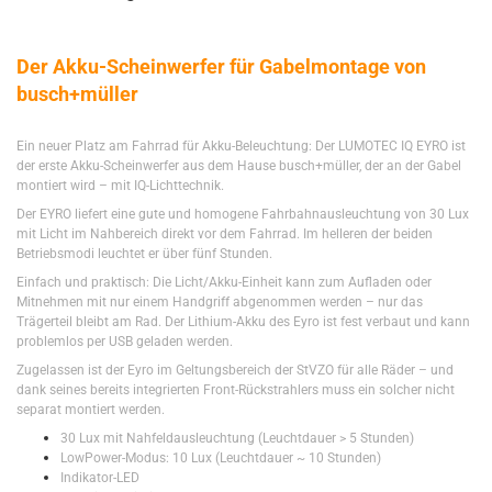
Der Akku-Scheinwerfer für Gabelmontage von
busch+müller
Ein neuer Platz am Fahrrad für Akku-Beleuchtung: Der LUMOTEC IQ EYRO ist
der erste Akku-Scheinwerfer aus dem Hause busch+müller, der an der Gabel
montiert wird – mit IQ-Lichttechnik.
Der EYRO liefert eine gute und homogene Fahrbahnausleuchtung von 30 Lux
mit Licht im Nahbereich direkt vor dem Fahrrad. Im helleren der beiden
Betriebsmodi leuchtet er über fünf Stunden.
Einfach und praktisch: Die Licht/Akku-Einheit kann zum Aufladen oder
Mitnehmen mit nur einem Handgriff abgenommen werden – nur das
Trägerteil bleibt am Rad. Der Lithium-Akku des Eyro ist fest verbaut und kann
problemlos per USB geladen werden.
Zugelassen ist der Eyro im Geltungsbereich der StVZO für alle Räder – und
dank seines bereits integrierten Front-Rückstrahlers muss ein solcher nicht
separat montiert werden.
30 Lux mit Nahfeldausleuchtung (Leuchtdauer > 5 Stunden)
LowPower-Modus: 10 Lux (Leuchtdauer ~ 10 Stunden)
Indikator-LED