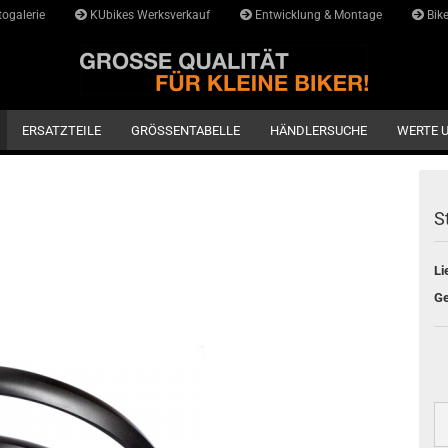
ogalerie
KUbikes Werksverkauf
Entwicklung & Montage
Bike
Lieferlan
ERSATZTEILE
GRÖSSENTABELLE
HÄNDLERSUCHE
WERTE 
S
Li
Ge