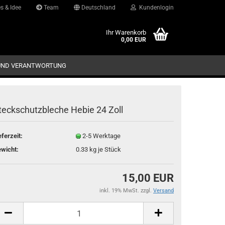
s & Idee
Team
Deutschland
Kundenlogin
d
Ihr Warenkorb
0,00 EUR
UND VERANTWORTUNG
teckschutzbleche Hebie 24 Zoll
eferzeit:
2-5 Werktage
Konto erstellen
wicht:
0.33
kg je Stück
Passwort vergessen?
15,00 EUR
inkl. 19% MwSt. zzgl.
Versand