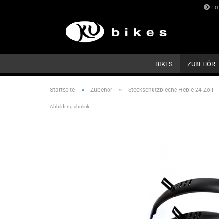
Fot
BIKES
ZUBEHÖR
»
»
Startseite
Zubehör
Steckschutzbleche Hebie 24 Zoll
Abbildung ähnlich