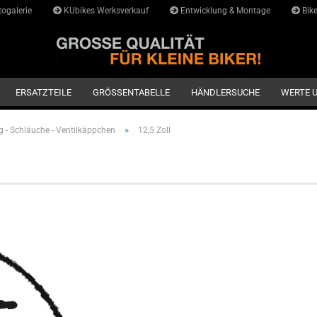
ogalerie
KUbikes Werksverkauf
Entwicklung & Montage
Bike
Lieferlan
ERSATZTEILE
GRÖSSENTABELLE
HÄNDLERSUCHE
WERTE 
»
g - Schläuche - Ventilkäppchen
12,5 Zoll