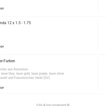
age
da 12 x 1.5 - 1.75
age
er-Farben
pchen aus Aluminium
 laser blue, laser gold, laser purple, laser silver
ventil und Französisches Ventil (SV)
age
1
bis
3
(von insgesamt
3
)