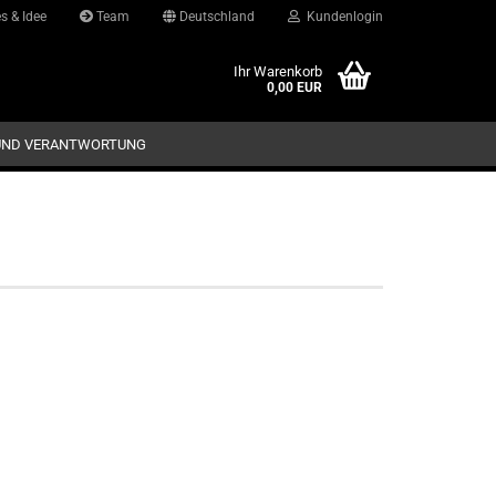
s & Idee
Team
Deutschland
Kundenlogin
d
Ihr Warenkorb
0,00 EUR
UND VERANTWORTUNG
Konto erstellen
Passwort vergessen?