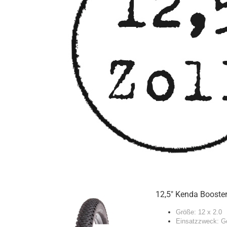
12,5" Kenda Booste
Größe: 12 x 2.0
Einsatzzweck: G