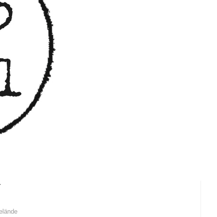
r
elände