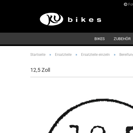
Fot
BIKES
ZUBEHÖR
»
»
»
Startseite
Ersatzteile
Ersatzteile einzeln
Bereifun
12,5 Zoll